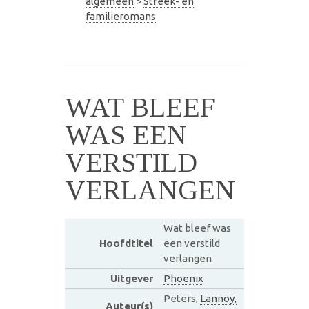
algemeen
>
Streek- en
familieromans
WAT BLEEF
WAS EEN
VERSTILD
VERLANGEN
Wat bleef was
Hoofdtitel
een verstild
verlangen
Uitgever
Phoenix
Peters,
Lannoy,
Auteur(s)