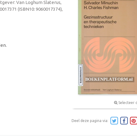
Uitgever: Van Loghum Slaterus,
60017371 (ISBN10: 9060017374),
en.
Selecteer 
Deel deze pagina via: