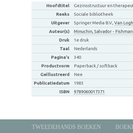
Hoofdtitel
Gezinsstructuur en therapeu
Reeks
Sociale bibliotheek
Uitgever
Springer Media B.V.,
Van Logh
Auteur(s)
Minuchin, Salvador - Fishman
Druk
1e druk
Taal
Nederlands
Pagina's
340
Productvorm
Paperback / softback
Geïllustreerd
Nee
Publicatiedatum
1983
ISBN
9789060017371
TWEEDEHANDS BOEKEN
BOEK