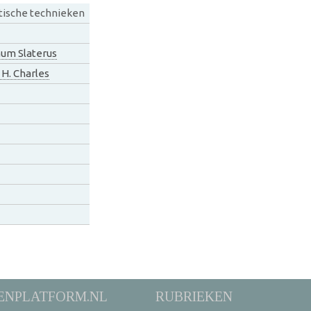
tische technieken
um Slaterus
 H. Charles
ENPLATFORM.NL
RUBRIEKEN