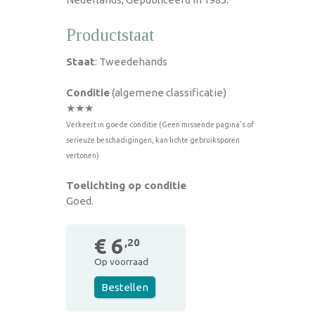
Productstaat
Staat
: Tweedehands
Conditie
(algemene classificatie)
★★★
Verkeert in goede conditie (Geen missende pagina's of
serieuze beschadigingen, kan lichte gebruiksporen
vertonen)
Toelichting op conditie
Goed.
€ 6
,20
Op voorraad
Bestellen