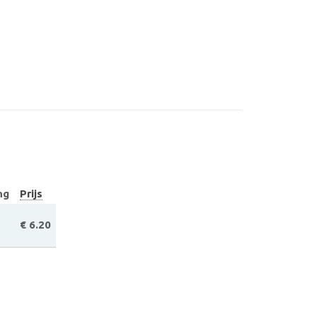
ng
Prijs
€ 6.20