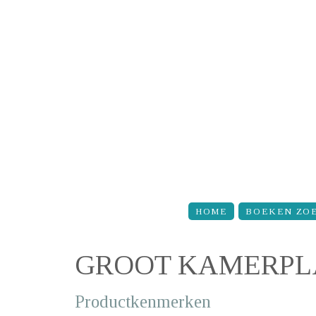
Overslaan en naar de inhoud gaan
HOME
BOEKEN ZO
GROOT KAMERPL
Productkenmerken