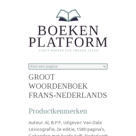
Overslaan en naar de inhoud gaan
GROOT
WOORDENBOEK
FRANS-NEDERLANDS
Productkenmerken
Auteur: Al, B.P.F., Uitgever: Van Dale
Lexicografie, 2e editie, 1580 pagina's,
Gebonden met harde kaft, Nederlands,