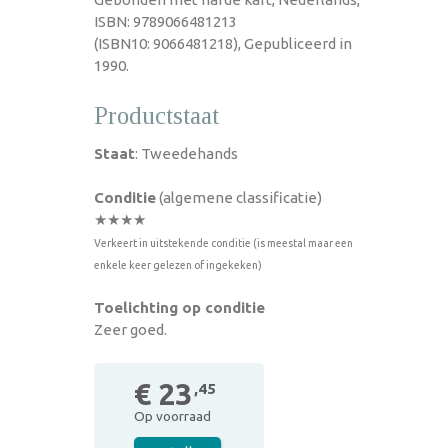
ISBN: 9789066481213
(ISBN10: 9066481218), Gepubliceerd in
1990.
Productstaat
Staat
: Tweedehands
Conditie
(algemene classificatie)
★★★★
Verkeert in uitstekende conditie (is meestal maar een
enkele keer gelezen of ingekeken)
Toelichting op conditie
Zeer goed.
€ 23
,45
Op voorraad