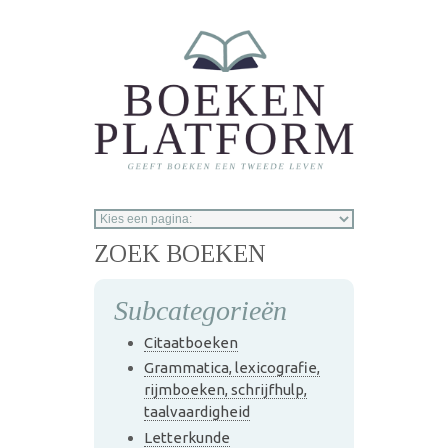
Overslaan en naar de inhoud gaan
ZOEK BOEKEN
Subcategorieën
Citaatboeken
Grammatica, lexicografie,
rijmboeken, schrijfhulp,
taalvaardigheid
Letterkunde