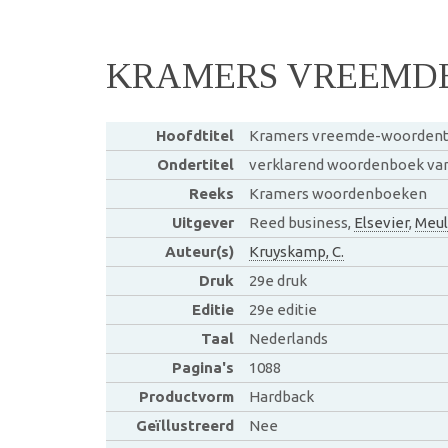
KRAMERS VREEMD
Hoofdtitel
Kramers vreemde-woordent
Ondertitel
verklarend woordenboek van
Reeks
Kramers woordenboeken
Uitgever
Reed business,
Elsevier
,
Meul
Auteur(s)
Kruyskamp, C.
Druk
29e druk
Editie
29e editie
Taal
Nederlands
Pagina's
1088
Productvorm
Hardback
Geïllustreerd
Nee