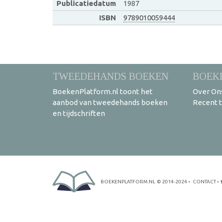
Publicatiedatum
1987
ISBN
9789010059444
TWEEDEHANDS BOEKEN
BOEK
BoekenPlatform.nl toont het
Over On
aanbod van tweedehands boeken
Recent 
en tijdschriften
BOEKENPLATFORM.NL
© 2014-2024
•
CONTACT
•