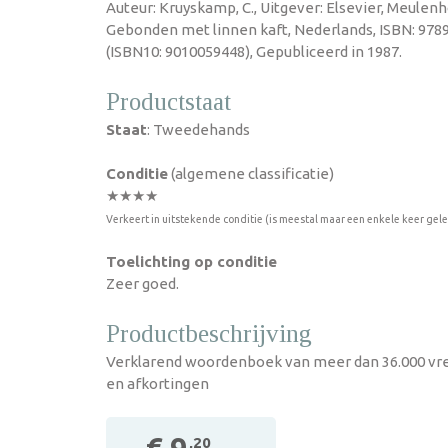
Auteur: Kruyskamp, C., Uitgever: Elsevier, Meulenho
Gebonden met linnen kaft, Nederlands, ISBN: 97
(ISBN10: 9010059448), Gepubliceerd in 1987.
Productstaat
Staat
: Tweedehands
Conditie
(algemene classificatie)
★★★★
Verkeert in uitstekende conditie (is meestal maar een enkele keer gel
Toelichting op conditie
Zeer goed.
Productbeschrijving
Verklarend woordenboek van meer dan 36.000 vr
en afkortingen
,20