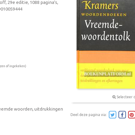
ff, 29e editie, 1088 pagina's,
89010059444
ezen of ingekeken)
Selecteer 
eemde woorden, uitdrukkingen
Deel deze pagina via: