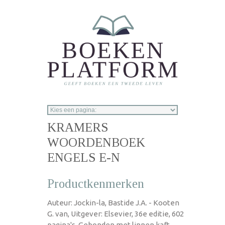
Overslaan en naar de inhoud gaan
KRAMERS
WOORDENBOEK
ENGELS E-N
Productkenmerken
Auteur: Jockin-la, Bastide J.A. - Kooten
G. van, Uitgever: Elsevier, 36e editie, 602
pagina's, Gebonden met linnen kaft,