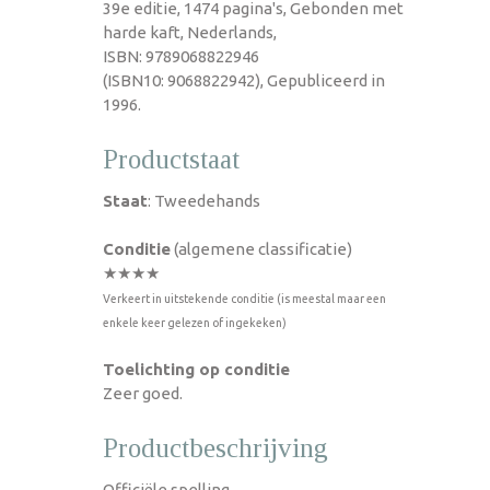
39e editie, 1474 pagina's, Gebonden met
harde kaft, Nederlands,
ISBN: 9789068822946
(ISBN10: 9068822942), Gepubliceerd in
1996.
Productstaat
Staat
: Tweedehands
Conditie
(algemene classificatie)
★★★★
Verkeert in uitstekende conditie (is meestal maar een
enkele keer gelezen of ingekeken)
Toelichting op conditie
Zeer goed.
Productbeschrijving
Officiële spelling