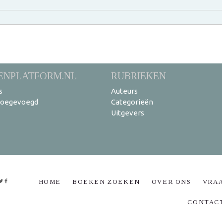
ENPLATFORM.NL
RUBRIEKEN
s
Auteurs
toegevoegd
Categorieën
Uitgevers
HOME
BOEKEN ZOEKEN
OVER ONS
VRA
CONTAC