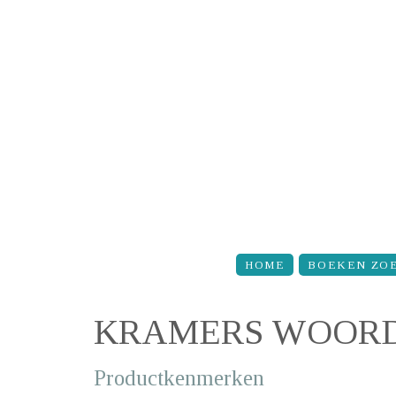
Overslaan en naar de inhoud gaan
HOME
BOEKEN ZO
KRAMERS WOORD
Productkenmerken