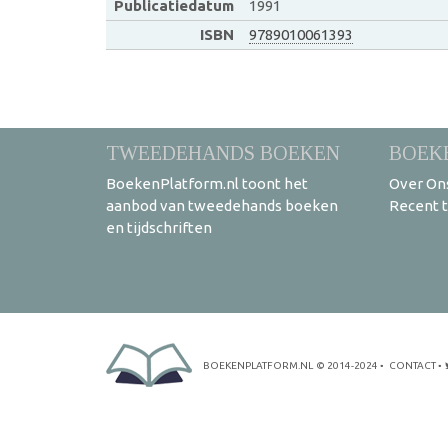
Publicatiedatum
1991
ISBN
9789010061393
TWEEDEHANDS BOEKEN
BOEK
BoekenPlatform.nl toont het
Over On
aanbod van tweedehands boeken
Recent 
en tijdschriften
BOEKENPLATFORM.NL
© 2014-2024
•
CONTACT
•