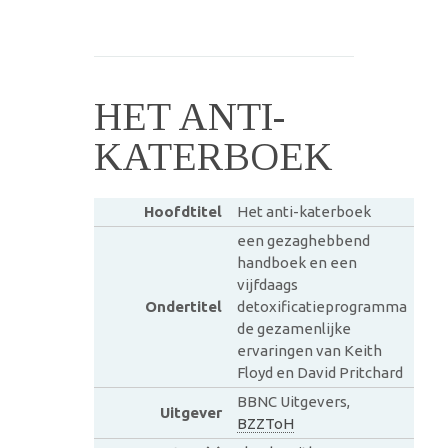
HET ANTI-
KATERBOEK
Hoofdtitel
Het anti-katerboek
een gezaghebbend
handboek en een
vijfdaags
Ondertitel
detoxificatieprogramma
de gezamenlijke
ervaringen van Keith
Floyd en David Pritchard
BBNC Uitgevers,
Uitgever
BZZToH