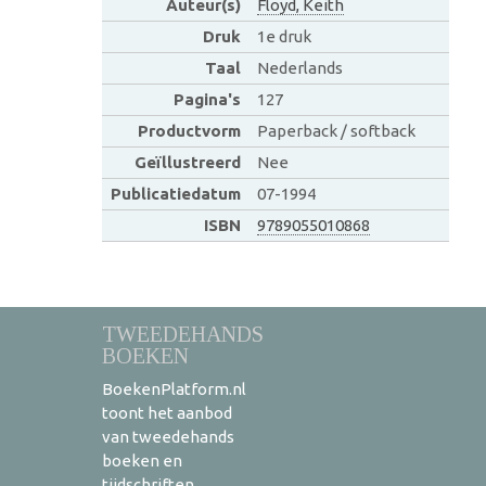
Auteur(s)
Floyd, Keith
Druk
1e druk
Taal
Nederlands
Pagina's
127
Productvorm
Paperback / softback
Geïllustreerd
Nee
Publicatiedatum
07-1994
ISBN
9789055010868
TWEEDEHANDS
BOEKEN
BoekenPlatform.nl
toont het aanbod
van tweedehands
boeken en
tijdschriften