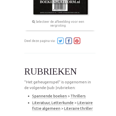
Selecteer de afbeelding voor een
vergroting
Deel deze pagina via:
RUBRIEKEN
"Het geheugenspel" is opgenomen in
de volgende (sub-)rubrieken:
Spannende boeken
>
Thrillers
Literatuur, Letterkunde
>
Literaire
fictie algemeen
>
Literaire thriller