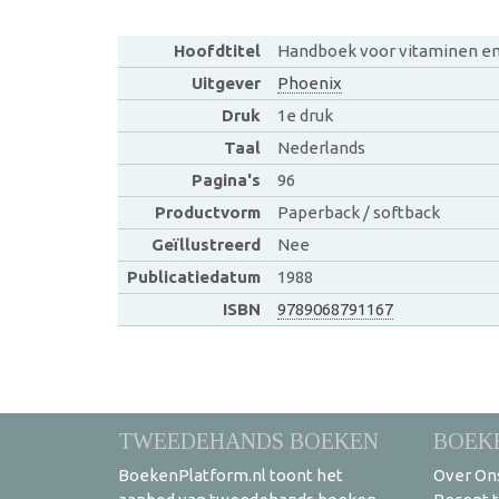
Hoofdtitel
Handboek voor vitaminen en
Uitgever
Phoenix
Druk
1e druk
Taal
Nederlands
Pagina's
96
Productvorm
Paperback / softback
Geïllustreerd
Nee
Publicatiedatum
1988
ISBN
9789068791167
TWEEDEHANDS BOEKEN
BOEK
BoekenPlatform.nl toont het
Over On