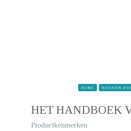
Overslaan en naar de inhoud gaan
HOME
BOEKEN ZO
HET HANDBOEK V
Productkenmerken