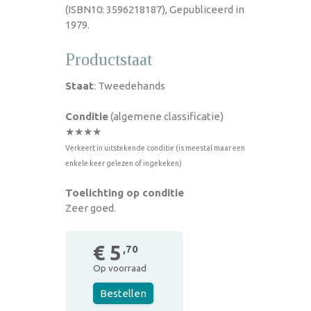
(ISBN10: 3596218187), Gepubliceerd in
1979.
Productstaat
Staat
: Tweedehands
Conditie
(algemene classificatie)
★★★★
Verkeert in uitstekende conditie (is meestal maar een
enkele keer gelezen of ingekeken)
Toelichting op conditie
Zeer goed.
€ 5
,70
Op voorraad
Bestellen