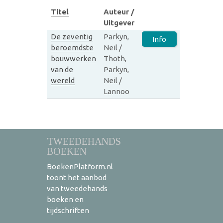
Titel
Auteur /
Uitgever
De zeventig
Parkyn,
Info
beroemdste
Neil /
bouwwerken
Thoth,
van de
Parkyn,
wereld
Neil /
Lannoo
TWEEDEHANDS
BOEKEN
BoekenPlatform.nl
toont het aanbod
van tweedehands
boeken en
tijdschriften