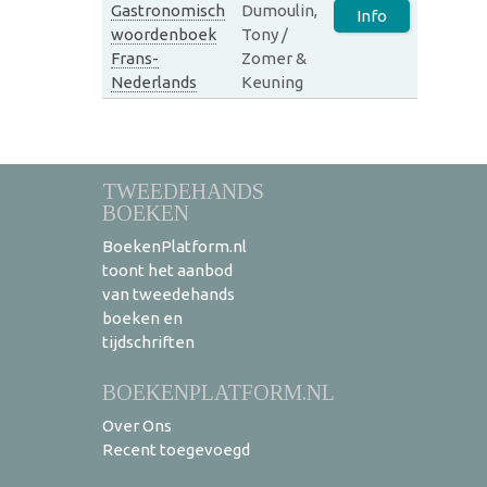
Gastronomisch
Dumoulin,
Info
woordenboek
Tony /
Frans-
Zomer &
Nederlands
Keuning
TWEEDEHANDS
BOEKEN
BoekenPlatform.nl
toont het aanbod
van tweedehands
boeken en
tijdschriften
BOEKENPLATFORM.NL
Over Ons
Recent toegevoegd