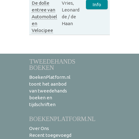
De dolle
Vries,
Info
entree van
Leonard
Automobiel
de / de
en
Haan
Velocipee
TWEEDEHANDS
BOEKEN
BoekenPlatform.nl
toont het aanbod
van tweedehands
boeken en
tijdschriften
BOEKENPLATFORM.NL
Over Ons
Recent toegevoegd