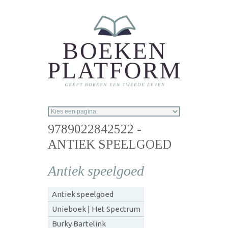
Overslaan en naar de inhoud gaan
9789022842522 -
ANTIEK SPEELGOED
Antiek speelgoed
Antiek speelgoed
Unieboek | Het Spectrum
Burky Bartelink