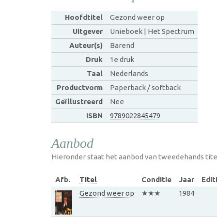
Hoofdtitel
Gezond weer op
Uitgever
Unieboek | Het Spectrum
Auteur(s)
Barend
Druk
1e druk
Taal
Nederlands
Productvorm
Paperback / softback
Geïllustreerd
Nee
ISBN
9789022845479
Aanbod
Hieronder staat het aanbod van tweedehands tite
Afb.
Titel
Conditie
Jaar
Edit
Gezond weer op
★★★
1984