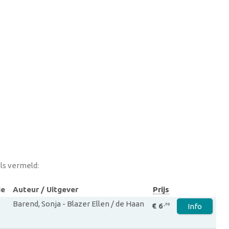
ls vermeld:
ie
Auteur / Uitgever
Prijs
Barend, Sonja - Blazer Ellen / de Haan
€ 6
,70
Info