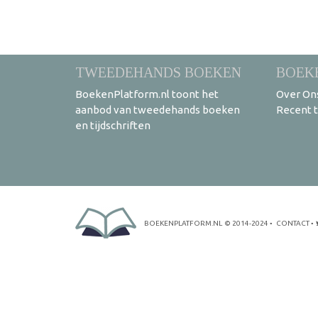
TWEEDEHANDS BOEKEN
BOEK
BoekenPlatform.nl toont het
Over On
aanbod van tweedehands boeken
Recent 
en tijdschriften
BOEKENPLATFORM.NL
© 2014-2024
•
CONTACT
•