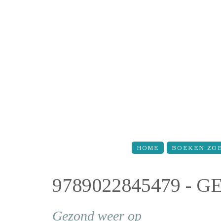
Overslaan en naar de inhoud gaan
HOME
BOEKEN ZO
9789022845479 -
Gezond weer op