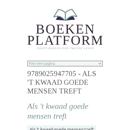
Overslaan en naar de inhoud gaan
9789025947705 - ALS
'T KWAAD GOEDE
MENSEN TREFT
Als 't kwaad goede
mensen treft
Als 't kwaad goede mensen treft