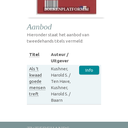
Aanbod
Hieronder staat het aanbod van
tweedehands titels vermeld:
Titel
Auteur /
Uitgever
Als 't
Kushner,
Info
kwaad
Harold S. /
goede
Ten Have,
mensen
Kushner,
treft
Harold S. /
Baarn