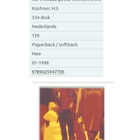
Kushner, H.S.
32e druk
Nederlands
139
Paperback / softback
Nee
01-1998
9789025947705