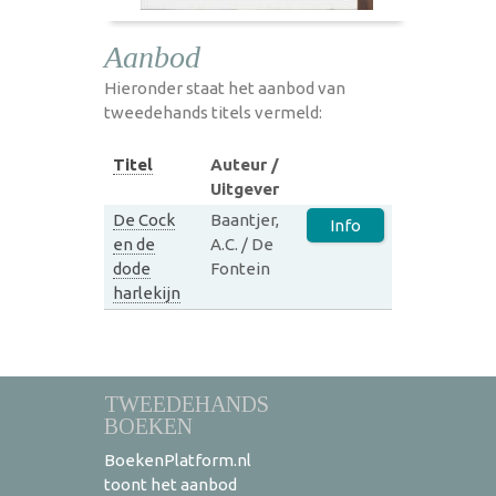
Aanbod
Hieronder staat het aanbod van
tweedehands titels vermeld:
Titel
Auteur /
Uitgever
De Cock
Baantjer,
Info
en de
A.C. / De
dode
Fontein
harlekijn
TWEEDEHANDS
BOEKEN
BoekenPlatform.nl
toont het aanbod