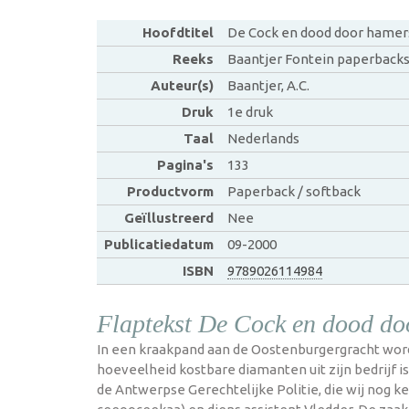
Hoofdtitel
De Cock en dood door hamer
Reeks
Baantjer Fontein paperback
Auteur(s)
Baantjer, A.C.
Druk
1e druk
Taal
Nederlands
Pagina's
133
Productvorm
Paperback / softback
Geïllustreerd
Nee
Publicatiedatum
09-2000
ISBN
9789026114984
Flaptekst De Cock en dood do
In een kraakpand aan de Oostenburgergracht wordt
hoeveelheid kostbare diamanten uit zijn bedrijf
de Antwerpse Gerechtelijke Politie, die wij nog