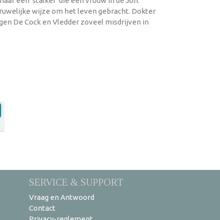
aar een 'stalker' die een vrouw in de Joh.
ruwelijke wijze om het leven gebracht. Dokter
gen De Cock en Vledder zoveel misdrijven in
SERVICE & SUPPORT
Vraag en Antwoord
Contact
Privacy-reglement