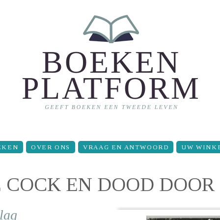
EKEN
OVER ONS
VRAAG EN ANTWOORD
UW WINK
 DE COCK EN DOOD DOO
lag