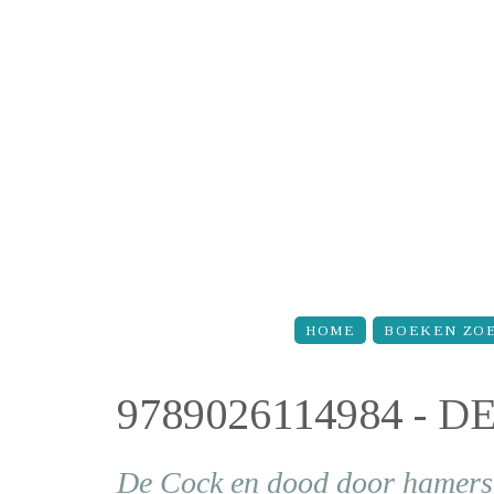
Overslaan en naar de inhoud gaan
HOME
BOEKEN ZO
9789026114984 -
De Cock en dood door hamers