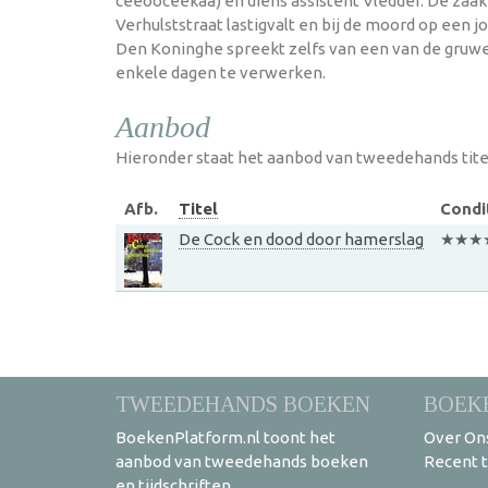
ceeooceekaa) en diens assistent Vledder. De zaak k
Verhulststraat lastigvalt en bij de moord op een
Den Koninghe spreekt zelfs van een van de gruwel
enkele dagen te verwerken.
Aanbod
Hieronder staat het aanbod van tweedehands tite
Afb.
Titel
Condi
De Cock en dood door hamerslag
★★★
TWEEDEHANDS BOEKEN
BOEK
BoekenPlatform.nl toont het
Over On
aanbod van tweedehands boeken
Recent 
en tijdschriften