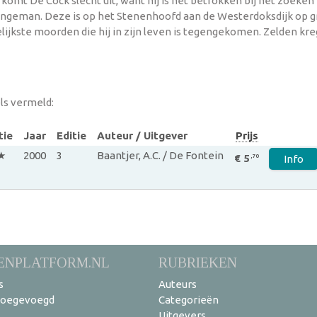
omt De Cock slecht uit, want hij is net betrokken bij het zoeken n
 jongeman. Deze is op het Stenenhoofd aan de Westerdoksdijk op g
ijkste moorden die hij in zijn leven is tegengekomen. Zelden kre
ls vermeld:
tie
Jaar
Editie
Auteur / Uitgever
Prijs
★
2000
3
Baantjer, A.C. / De Fontein
€ 5
,70
Info
ENPLATFORM.NL
RUBRIEKEN
s
Auteurs
toegevoegd
Categorieën
Uitgevers