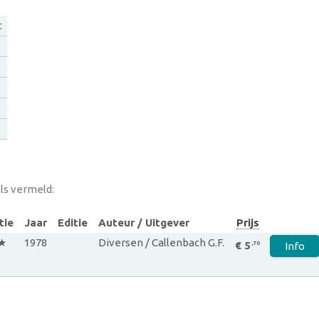
t
ls vermeld:
tie
Jaar
Editie
Auteur / Uitgever
Prijs
★
1978
Diversen / Callenbach G.F.
€ 5
,70
Info