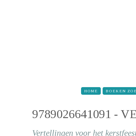
Overslaan en naar de inhoud gaan
HOME
BOEKEN ZO
9789026641091 -
Vertellingen voor het kerstfees