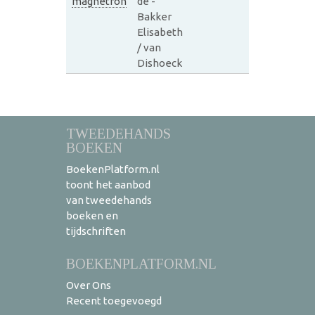
magnetron
de -
Bakker
Elisabeth
/ van
Dishoeck
TWEEDEHANDS
BOEKEN
BoekenPlatform.nl
toont het aanbod
van tweedehands
boeken en
tijdschriften
BOEKENPLATFORM.NL
Over Ons
Recent toegevoegd