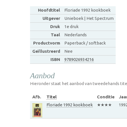
Hoofdtitel
Floriade 1992 kookboek
Uitgever
Unieboek | Het Spectrum
Druk
1e druk
Taal
Nederlands
Productvorm
Paperback / softback
Geïllustreerd
Nee
ISBN
9789026934216
Aanbod
Hieronder staat het aanbod van tweedehands tite
Afb.
Titel
Conditie
Jaa
Floriade 1992 kookboek
★★★★
199