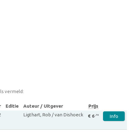
ls vermeld:
r
Editie
Auteur / Uitgever
Prijs
2
Ligthart, Rob / van Dishoeck
€ 6
,70
Info