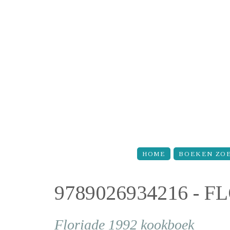
Overslaan en naar de inhoud gaan
HOME
BOEKEN ZO
9789026934216 - 
Floriade 1992 kookboek