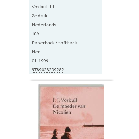
Voskuil, J.J.
2e druk
Nederlands
189
Paperback / softback
Nee
01-1999
9789028209282