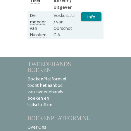
Titel
Auteur /
Uitgever
De
Voskuil, J.J.
Info
moeder
/ van
van
Oorschot
Nicolien
G.A.
TWEEDEHANDS
BOEKEN
BoekenPlatform.nl
toont het aanbod
van tweedehands
boeken en
tijdschriften
BOEKENPLATFORM.NL
Over Ons