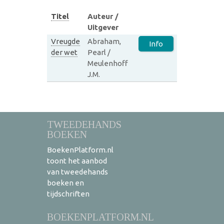
Titel
Auteur /
Uitgever
Vreugde
Abraham,
Info
der wet
Pearl /
Meulenhoff
J.M.
TWEEDEHANDS
BOEKEN
BoekenPlatform.nl
toont het aanbod
van tweedehands
boeken en
tijdschriften
BOEKENPLATFORM.NL