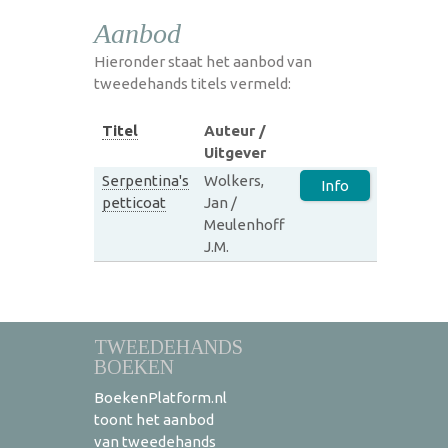
Aanbod
Hieronder staat het aanbod van
tweedehands titels vermeld:
Titel
Auteur /
Uitgever
Serpentina's
Wolkers,
Info
petticoat
Jan /
Meulenhoff
J.M.
TWEEDEHANDS
BOEKEN
BoekenPlatform.nl
toont het aanbod
van tweedehands