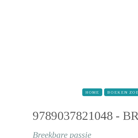
Overslaan en naar de inhoud gaan
HOME
BOEKEN ZO
9789037821048 - 
Breekbare passie