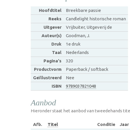
Hoofdtitel
Breekbare passie
Reeks
Candlelight historische roman
Uitgever
Vrijbuiter, Uitgeverij de
Auteur(s)
Goodman, J.
Druk
1e druk
Taal
Nederlands
Pagina's
320
Productvorm
Paperback / softback
Geïllustreerd
Nee
ISBN
9789037821048
Aanbod
Hieronder staat het aanbod van tweedehands tite
Afb.
Titel
Conditie
Jaar