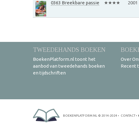
0363 Breekbare passie
★★★★
2001
TWEEDEHANDS BOEKEN
BOEK
BoekenPlatform.nl toont het
Over On
aanbod van tweedehands boeken
Recent 
en tijdschriften
BOEKENPLATFORM.NL
© 2014-2024
•
CONTACT
•