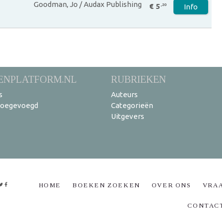
Goodman, Jo / Audax Publishing
€ 5
,20
Info
ENPLATFORM.NL
RUBRIEKEN
s
Auteurs
toegevoegd
Categorieën
Uitgevers
HOME
BOEKEN ZOEKEN
OVER ONS
VRA
CONTAC