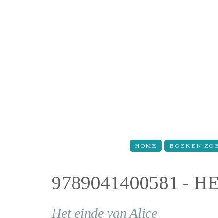
Overslaan en naar de inhoud gaan
HOME
BOEKEN ZO
9789041400581 - 
Het einde van Alice