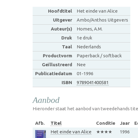
Hoofdtitel
Het einde van Alice
Uitgever
Ambo/Anthos Uitgevers
Auteur(s)
Homes, A.M.
Druk
1e druk
Taal
Nederlands
Productvorm
Paperback / softback
Geïllustreerd
Nee
Publicatiedatum
01-1996
ISBN
9789041400581
Aanbod
Hieronder staat het aanbod van tweedehands tite
Afb.
Titel
Conditie
Jaar
E
Het einde van Alice
★★★★
1996