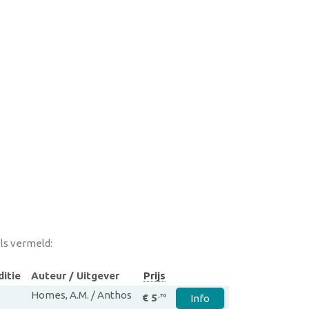
ls vermeld:
ditie
Auteur / Uitgever
Prijs
Homes, A.M. / Anthos
€ 5
,70
Info