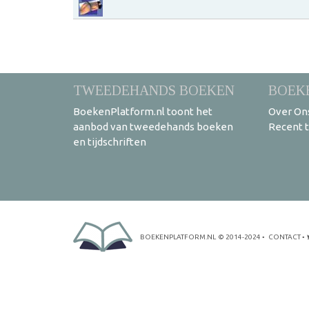
TWEEDEHANDS BOEKEN
BOEK
BoekenPlatform.nl toont het
Over On
aanbod van tweedehands boeken
Recent 
en tijdschriften
BOEKENPLATFORM.NL
© 2014-2024
•
CONTACT
•