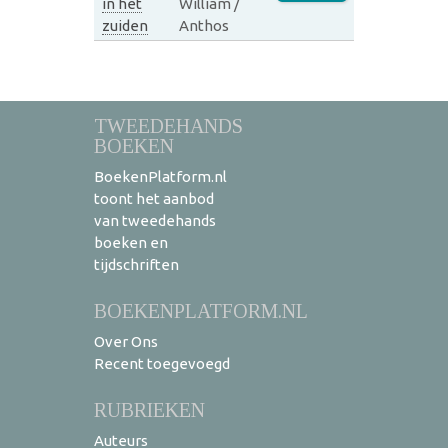
in het
William /
zuiden
Anthos
TWEEDEHANDS
BOEKEN
BoekenPlatform.nl
toont het aanbod
van tweedehands
boeken en
tijdschriften
BOEKENPLATFORM.NL
Over Ons
Recent toegevoegd
RUBRIEKEN
Auteurs