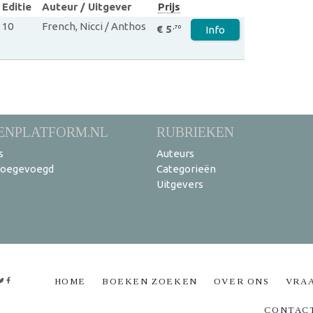
Editie
Auteur / Uitgever
Prijs
10
French, Nicci / Anthos
€ 5
,70
Info
ENPLATFORM.NL
RUBRIEKEN
s
Auteurs
toegevoegd
Categorieën
Uitgevers
HOME
BOEKEN ZOEKEN
OVER ONS
VRA
CONTAC