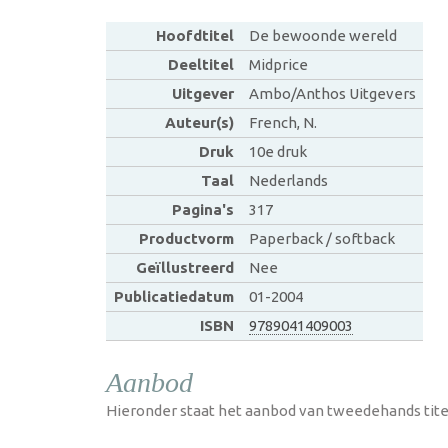
Hoofdtitel
De bewoonde wereld
Deeltitel
Midprice
Uitgever
Ambo/Anthos Uitgevers
Auteur(s)
French, N.
Druk
10e druk
Taal
Nederlands
Pagina's
317
Productvorm
Paperback / softback
Geïllustreerd
Nee
Publicatiedatum
01-2004
ISBN
9789041409003
Aanbod
Hieronder staat het aanbod van tweedehands tite