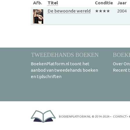
Afb.
Titel
Conditie
Jaar
De bewoonde wereld
★★★★
2004
TWEEDEHANDS BOEKEN
BOEK
BoekenPlatform.nl toont het
Over On
aanbod van tweedehands boeken
Recent 
en tijdschriften
BOEKENPLATFORM.NL
© 2014-2024
•
CONTACT
•