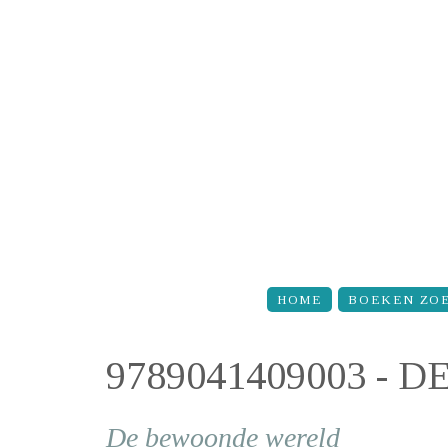
Overslaan en naar de inhoud gaan
HOME
BOEKEN ZO
9789041409003 -
De bewoonde wereld