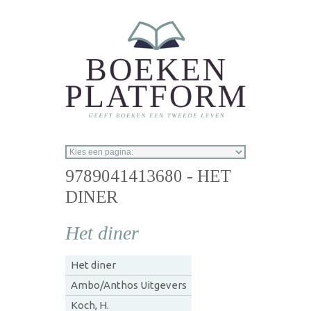
Overslaan en naar de inhoud gaan
9789041413680 - HET
DINER
Het diner
Het diner
Ambo/Anthos Uitgevers
Koch, H.