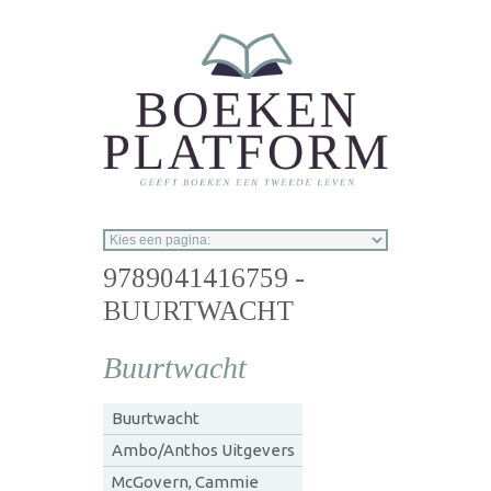
Overslaan en naar de inhoud gaan
9789041416759 -
BUURTWACHT
Buurtwacht
Buurtwacht
Ambo/Anthos Uitgevers
McGovern, Cammie