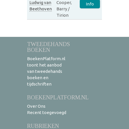
Ludwig van
Cooper,
Info
Beethoven
Barry /
Tirion
TWEEDEHANDS
BOEKEN
BoekenPlatform.nl
toont het aanbod
van tweedehands
boeken en
tijdschriften
BOEKENPLATFORM.NL
Over Ons
Recent toegevoegd
RUBRIEKEN