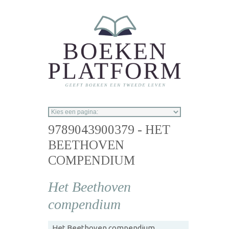
Overslaan en naar de inhoud gaan
9789043900379 - HET
BEETHOVEN
COMPENDIUM
Het Beethoven
compendium
Het Beethoven compendium