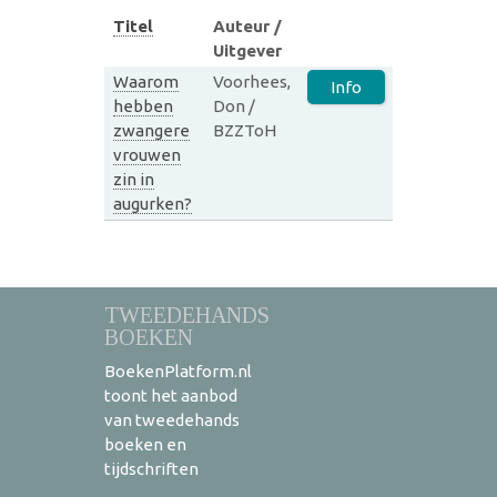
Titel
Auteur /
Uitgever
Waarom
Voorhees,
Info
hebben
Don /
zwangere
BZZToH
vrouwen
zin in
augurken?
TWEEDEHANDS
BOEKEN
BoekenPlatform.nl
toont het aanbod
van tweedehands
boeken en
tijdschriften