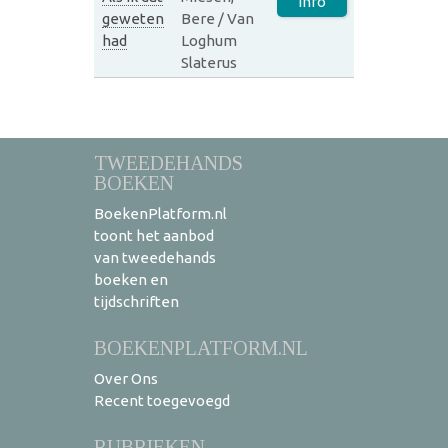
Info
geweten
Bere / Van
had
Loghum
Slaterus
TWEEDEHANDS
BOEKEN
BoekenPlatform.nl
toont het aanbod
van tweedehands
boeken en
tijdschriften
BOEKENPLATFORM.NL
Over Ons
Recent toegevoegd
RUBRIEKEN