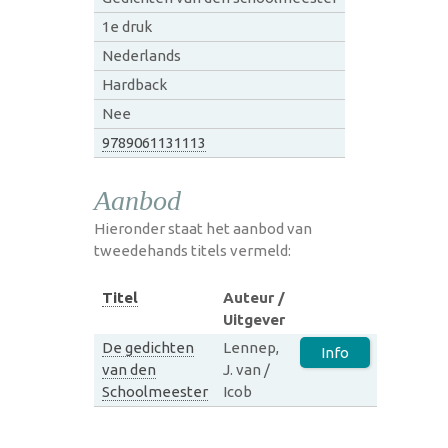
1e druk
Nederlands
Hardback
Nee
9789061131113
Aanbod
Hieronder staat het aanbod van
tweedehands titels vermeld:
Titel
Auteur /
Uitgever
De gedichten
Lennep,
Info
van den
J. van /
Schoolmeester
Icob