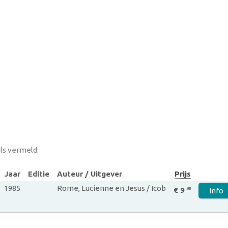
ls vermeld:
Jaar
Editie
Auteur / Uitgever
Prijs
1985
Rome, Lucienne en Jesus / Icob
€ 9
,95
Info