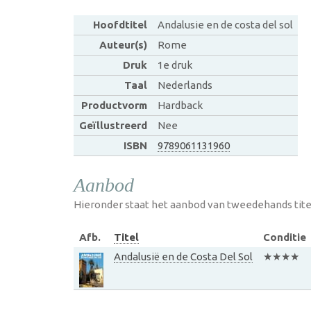
Hoofdtitel
Andalusie en de costa del sol
Auteur(s)
Rome
Druk
1e druk
Taal
Nederlands
Productvorm
Hardback
Geïllustreerd
Nee
ISBN
9789061131960
Aanbod
Hieronder staat het aanbod van tweedehands tite
Afb.
Titel
Conditie
Andalusië en de Costa Del Sol
★★★★