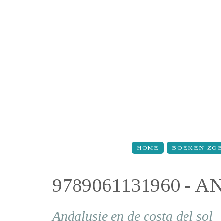
Overslaan en naar de inhoud gaan
HOME
BOEKEN ZO
9789061131960 - 
Andalusie en de costa del sol