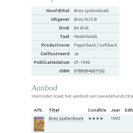
Hoofdtitel
Bres spelenboek
Uitgever
Bres N.I.S.B.
Druk
8e druk
Taal
Nederlands
Productvorm
Paperback / softback
Geïllustreerd
Ja
Publicatiedatum
01-1996
ISBN
9789094007102
Aanbod
Hieronder staat het aanbod van tweedehands tite
Afb.
Titel
Conditie
Jaar
Edit
Bres spelenboek
★★★★
1992