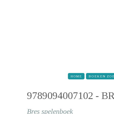
Overslaan en naar de inhoud gaan
HOME
BOEKEN ZO
9789094007102 - 
Bres spelenboek