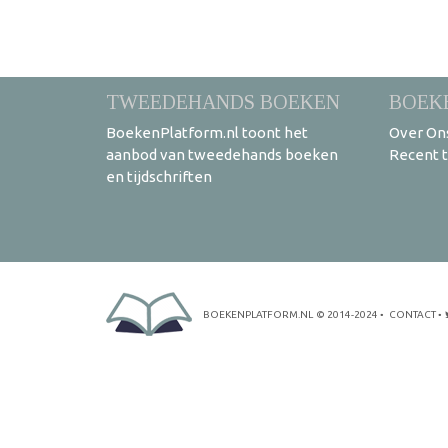
TWEEDEHANDS BOEKEN
BOEK
BoekenPlatform.nl toont het
Over On
aanbod van tweedehands boeken
Recent 
en tijdschriften
BOEKENPLATFORM.NL
© 2014-2024
•
CONTACT
•