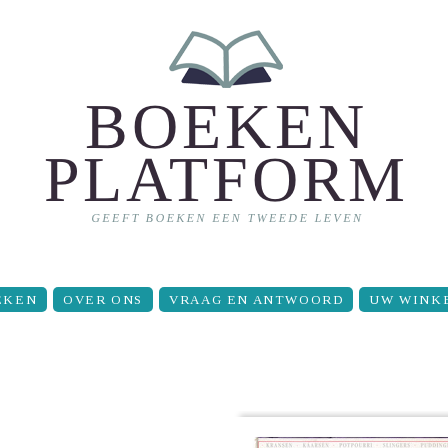
EKEN
OVER ONS
VRAAG EN ANTWOORD
UW WINK