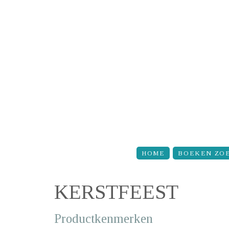
Overslaan en naar de inhoud gaan
HOME
BOEKEN ZO
KERSTFEEST
Productkenmerken