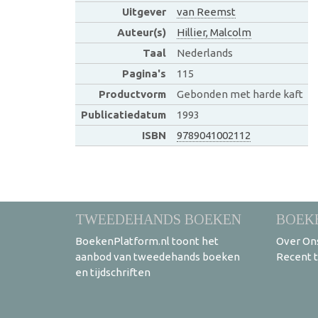
Uitgever
van Reemst
Auteur(s)
Hillier, Malcolm
Taal
Nederlands
Pagina's
115
Productvorm
Gebonden met harde kaft
Publicatiedatum
1993
ISBN
9789041002112
TWEEDEHANDS BOEKEN
BOEK
BoekenPlatform.nl toont het
Over On
aanbod van tweedehands boeken
Recent 
en tijdschriften