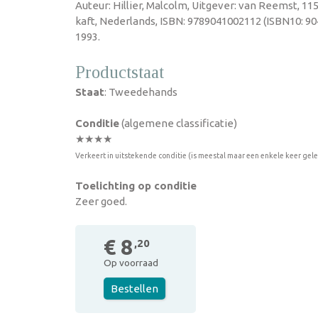
Auteur: Hillier, Malcolm, Uitgever: van Reemst, 1
kaft, Nederlands, ISBN: 9789041002112 (ISBN10: 90
1993.
Productstaat
Staat
: Tweedehands
Conditie
(algemene classificatie)
★★★★
Verkeert in uitstekende conditie (is meestal maar een enkele keer gel
Toelichting op conditie
Zeer goed.
€ 8
,20
Op voorraad
Bestellen