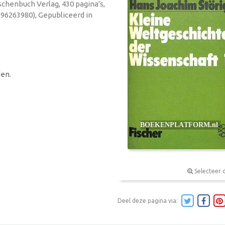
schenbuch Verlag, 430 pagina's,
596263980), Gepubliceerd in
en.
Selecteer 
Deel deze pagina via: