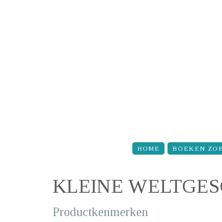
Overslaan en naar de inhoud gaan
HOME
BOEKEN ZO
KLEINE WELTGES
Productkenmerken