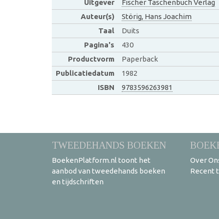
Uitgever
Fischer Taschenbuch Verlag
Auteur(s)
Störig, Hans Joachim
Taal
Duits
Pagina's
430
Productvorm
Paperback
Publicatiedatum
1982
ISBN
9783596263981
TWEEDEHANDS BOEKEN
BOEK
BoekenPlatform.nl toont het
Over On
aanbod van tweedehands boeken
Recent 
en tijdschriften