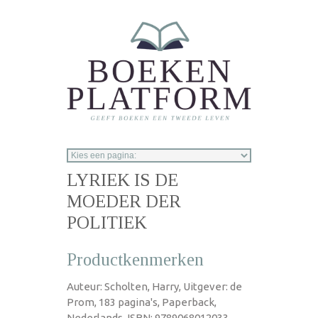
Overslaan en naar de inhoud gaan
LYRIEK IS DE
MOEDER DER
POLITIEK
Productkenmerken
Auteur: Scholten, Harry, Uitgever: de
Prom, 183 pagina's, Paperback,
Nederlands, ISBN: 9789068012033