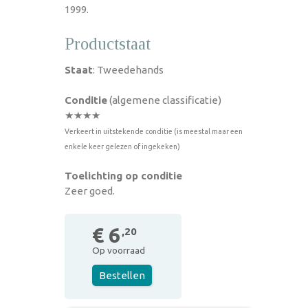
1999.
Productstaat
Staat
: Tweedehands
Conditie
(algemene classificatie)
★★★★
Verkeert in uitstekende conditie (is meestal maar een
enkele keer gelezen of ingekeken)
Toelichting op conditie
Zeer goed.
€ 6
,20
Op voorraad
Bestellen