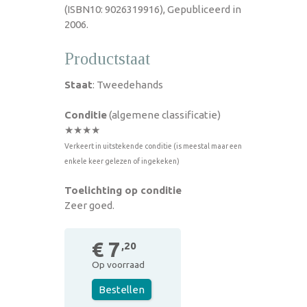
(ISBN10: 9026319916), Gepubliceerd in
2006.
Productstaat
Staat
: Tweedehands
Conditie
(algemene classificatie)
★★★★
Verkeert in uitstekende conditie (is meestal maar een
enkele keer gelezen of ingekeken)
Toelichting op conditie
Zeer goed.
€ 7
,20
Op voorraad
Bestellen