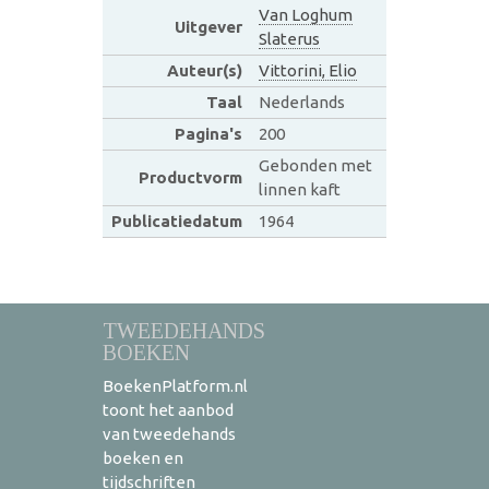
Van Loghum
Uitgever
Slaterus
Auteur(s)
Vittorini, Elio
Taal
Nederlands
Pagina's
200
Gebonden met
Productvorm
linnen kaft
Publicatiedatum
1964
TWEEDEHANDS
BOEKEN
BoekenPlatform.nl
toont het aanbod
van tweedehands
boeken en
tijdschriften