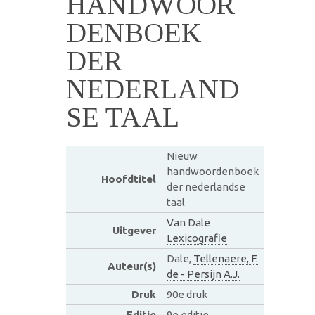
HANDWOOR
DENBOEK
DER
NEDERLAND
SE TAAL
Nieuw
handwoordenboek
Hoofdtitel
der nederlandse
taal
Van Dale
Uitgever
Lexicografie
Dale,
Tellenaere, F.
Auteur(s)
de - Persijn A.J.
Druk
90e druk
Editie
9e editie