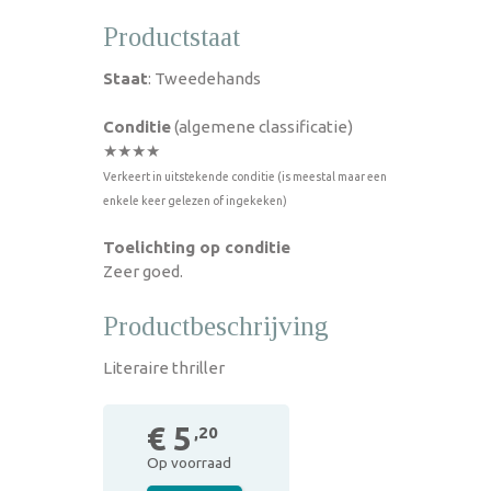
Productstaat
Staat
: Tweedehands
Conditie
(algemene classificatie)
★★★★
Verkeert in uitstekende conditie (is meestal maar een
enkele keer gelezen of ingekeken)
Toelichting op conditie
Zeer goed.
Productbeschrijving
Literaire thriller
€ 5
,20
Op voorraad