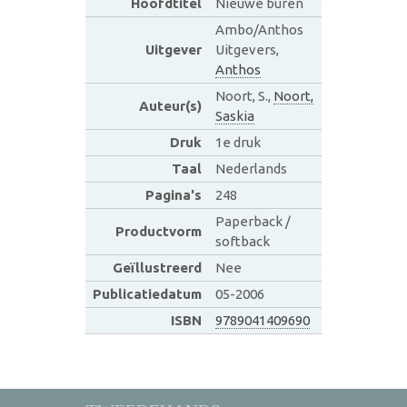
Hoofdtitel
Nieuwe buren
Ambo/Anthos
Uitgever
Uitgevers,
Anthos
Noort, S.,
Noort,
Auteur(s)
Saskia
Druk
1e druk
Taal
Nederlands
Pagina's
248
Paperback /
Productvorm
softback
Geïllustreerd
Nee
Publicatiedatum
05-2006
ISBN
9789041409690