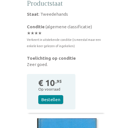
Productstaat
Staat
: Tweedehands
Conditie
(algemene classificatie)
★★★★
Verkeert in uitstekende conditie (is meestal maar een
enkele keer gelezen of ingekeken)
Toelichting op conditie
Zeer goed.
€ 10
,95
Op voorraad
Bestellen