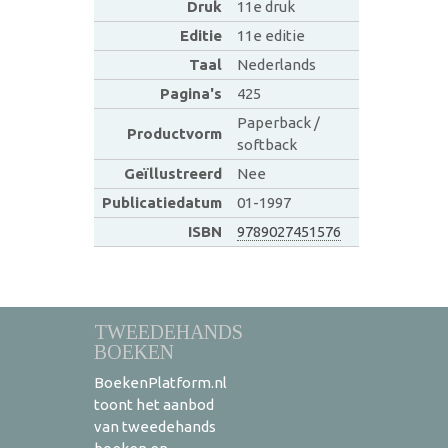
Druk
11e druk
Editie
11e editie
Taal
Nederlands
Pagina's
425
Paperback /
Productvorm
softback
Geïllustreerd
Nee
Publicatiedatum
01-1997
ISBN
9789027451576
TWEEDEHANDS
BOEKEN
BoekenPlatform.nl
toont het aanbod
van tweedehands